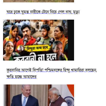
ঘরে ঢুকে ঘুমন্ত নারীকে টেনে নিয়ে গেল বাঘ, মৃত্যু
কুরবানির আগেই বিপত্তি! পশ্চিমবঙ্গের হিন্দু খামারিরা বলছেন,
ক্ষতি হচ্ছে আমাদের