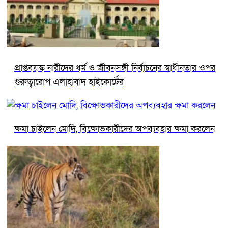
প্রাপ্তবয়স্ক নারীদের ধর্ম ও জীবনসঙ্গী নির্বাচনের স্বাধীনতার ওপর
গুরুত্বারোপ এলাহাবাদ হাইকোর্টের
ক্ষমা চাইলেন মোদি, বিক্ষোভকারীদের অপব্যবহার ক্ষমা করলেন