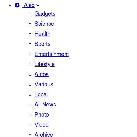
Also
Gadgets
Science
Health
Sports
Entertainment
Lifestyle
Autos
Various
Local
All News
Photo
Video
Archive