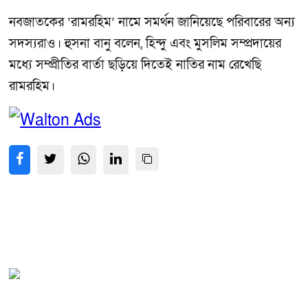
নবজাতকের ‘রামরহিম’ নামে সমর্থন জানিয়েছে পরিবারের অন্য
সদস্যরাও। হুসনা বানু বলেন, হিন্দু এবং মুসলিম সম্প্রদায়ের
মধ্যে সম্প্রীতির বার্তা ছড়িয়ে দিতেই নাতির নাম রেখেছি
রামরহিম।