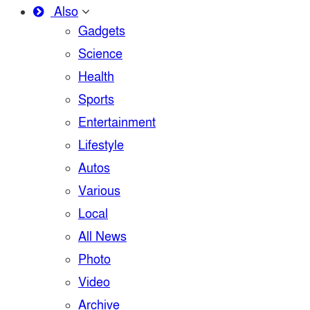
Also
Gadgets
Science
Health
Sports
Entertainment
Lifestyle
Autos
Various
Local
All News
Photo
Video
Archive