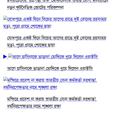
ইসরায়েলের ‘উগ্রপন্থী অক্ষ’ মোকাবেলায় ভারত যোগ, মধ্যপ্রাচ্যে
নতুন কূটনৈতিক জোটের পরিকল্পনা
যোধপুরে একই দিনে বিয়ের আগের রাতে দুই বোনের রহস্যময়
মৃত্যু, পুরো গ্রামে শোকের ছায়া
আগে হাসিনাকে তাড়ান! মোদিকে ধুয়ে দিলেন ওয়াইসি
মন্দিরে প্রবেশ না করায় ভারতীয় সেনা কর্মকর্তা বরখাস্ত!,
ধর্মনিরপেক্ষতার নামে শৃঙ্খলা রক্ষা