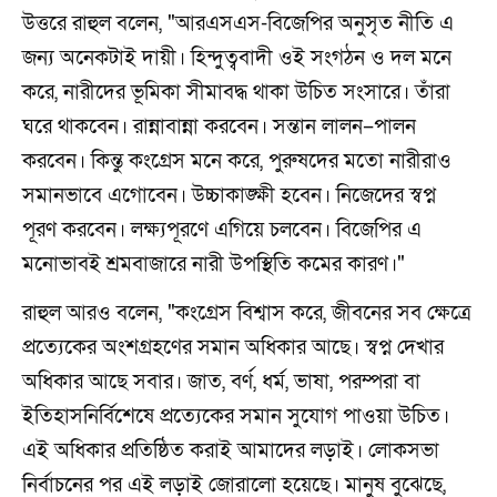
উত্তরে রাহুল বলেন, "আরএসএস-বিজেপির অনুসৃত নীতি এ
জন্য অনেকটাই দায়ী। হিন্দুত্ববাদী ওই সংগঠন ও দল মনে
করে, নারীদের ভূমিকা সীমাবদ্ধ থাকা উচিত সংসারে। তাঁরা
ঘরে থাকবেন। রান্নাবান্না করবেন। সন্তান লালন–পালন
করবেন। কিন্তু কংগ্রেস মনে করে, পুরুষদের মতো নারীরাও
সমানভাবে এগোবেন। উচ্চাকাঙ্ক্ষী হবেন। নিজেদের স্বপ্ন
পূরণ করবেন। লক্ষ্যপূরণে এগিয়ে চলবেন। বিজেপির এ
মনোভাবই শ্রমবাজারে নারী উপস্থিতি কমের কারণ।"
রাহুল আরও বলেন, "কংগ্রেস বিশ্বাস করে, জীবনের সব ক্ষেত্রে
প্রত্যেকের অংশগ্রহণের সমান অধিকার আছে। স্বপ্ন দেখার
অধিকার আছে সবার। জাত, বর্ণ, ধর্ম, ভাষা, পরম্পরা বা
ইতিহাসনির্বিশেষে প্রত্যেকের সমান সুযোগ পাওয়া উচিত।
এই অধিকার প্রতিষ্ঠিত করাই আমাদের লড়াই। লোকসভা
নির্বাচনের পর এই লড়াই জোরালো হয়েছে। মানুষ বুঝেছে,