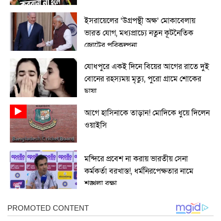
ইসরায়েলের ‘উগ্রপন্থী অক্ষ’ মোকাবেলায়
ভারত যোগ, মধ্যপ্রাচ্যে নতুন কূটনৈতিক
জোটের পরিকল্পনা
যোধপুরে একই দিনে বিয়ের আগের রাতে দুই
বোনের রহস্যময় মৃত্যু, পুরো গ্রামে শোকের
ছায়া
আগে হাসিনাকে তাড়ান! মোদিকে ধুয়ে দিলেন
ওয়াইসি
মন্দিরে প্রবেশ না করায় ভারতীয় সেনা
কর্মকর্তা বরখাস্ত!, ধর্মনিরপেক্ষতার নামে
শৃঙ্খলা রক্ষা