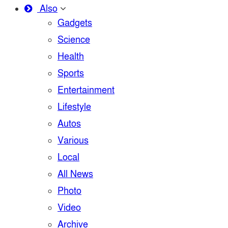
Also
Gadgets
Science
Health
Sports
Entertainment
Lifestyle
Autos
Various
Local
All News
Photo
Video
Archive