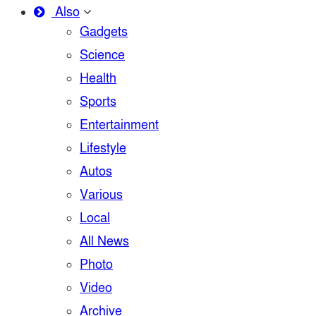
Also
Gadgets
Science
Health
Sports
Entertainment
Lifestyle
Autos
Various
Local
All News
Photo
Video
Archive