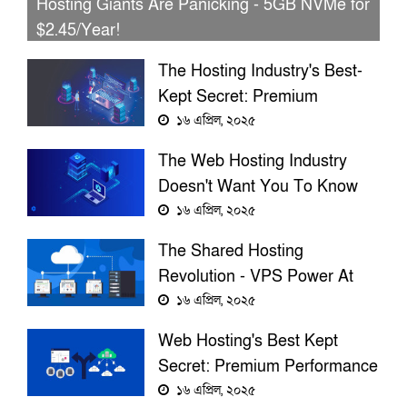
Hosting Giants Are Panicking - 5GB NVMe for
$2.45/Year!
The Hosting Industry's Best-
Kept Secret: Premium
Performance For Just
১৬ এপ্রিল, ২০২৫
$2.45/Year!
The Web Hosting Industry
Doesn't Want You To Know
This - 10GB NVMe For
১৬ এপ্রিল, ২০২৫
$3.68/Year!
The Shared Hosting
Revolution - VPS Power At
$3.68/Year!
১৬ এপ্রিল, ২০২৫
Web Hosting's Best Kept
Secret: Premium Performance
For Just $3.68/Year!
১৬ এপ্রিল, ২০২৫