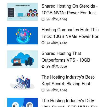
Shared Hosting On Steroids -
10GB NVMe Power For Just
$3.68/Year!
১৬ এপ্রিল, ২০২৫
Hosting Companies Hate This
Trick: 10GB NVMe Power For
Just $3.68/Year!
১৬ এপ্রিল, ২০২৫
Shared Hosting That
Outperforms VPS - 10GB
NVMe For Just $3.68/Year!
১৬ এপ্রিল, ২০২৫
The Hosting Industry's Best-
Kept Secret: Blazing Fast
Websites For Just $2.45/Year!
১৬ এপ্রিল, ২০২৫
The Hosting Industry's Dirty