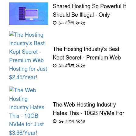
$3.68/Year!
Shared Hosting So Powerful It
Should Be Illegal - Only
$2.45/Year!
১৬ এপ্রিল, ২০২৫
The Hosting Industry's Best
Kept Secret - Premium Web
Hosting For Just $2.45/Year!
১৬ এপ্রিল, ২০২৫
The Web Hosting Industry
Hates This - 10GB NVMe For
Just $3.68/Year!
১৬ এপ্রিল, ২০২৫