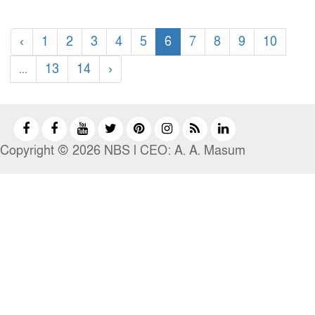
‹
1
2
3
4
5
6
7
8
9
10
...
13
14
›
Copyright © 2026 NBS l CEO: A. A. Masum