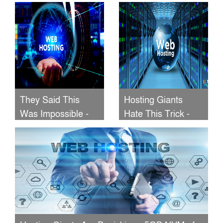
5GB NVMe Hosting
Nightmare - 10GB
for $2.45/Year!
NVMe for
$3.68/Year!
They Said This
Hosting Giants
Was Impossible -
Hate This Trick -
5GB NVMe Hosting
10GB NVMe for
for Just $2.45/Year!
$3.68/Year!