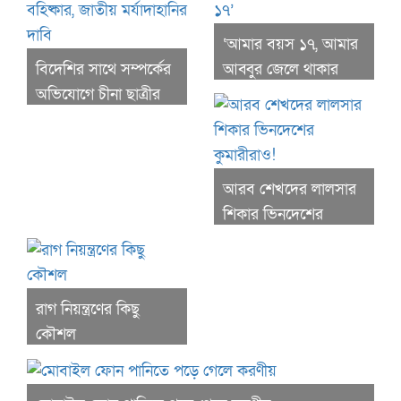
‘আমার বয়স ১৭, আমার
বিদেশির সাথে সম্পর্কের
আব্বুর জেলে থাকার
অভিযোগে চীনা ছাত্রীর
বয়সও ১৭’
বহিষ্কার, জাতীয়
মর্যাদাহানির দাবি
আরব শেখদের লালসার
শিকার ভিনদেশের
কুমারীরাও!
রাগ নিয়ন্ত্রণের কিছু
কৌশল