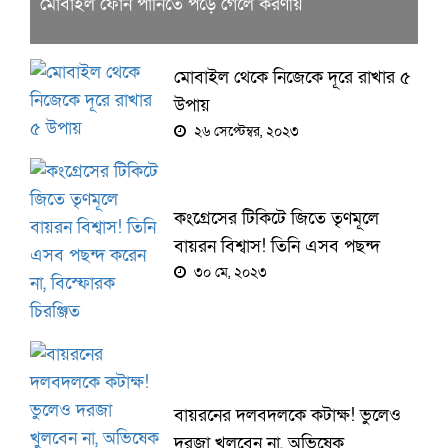
মোবাইল ফোন পানিতে পড়ে গেলে করণীয়
মোবাইল থেকে নিজেকে দূরে রাখার ৫
উপায়
২৬ সেপ্টেম্বর, ২০২৩
কংগ্রেসের টিকিটে জিতে তৃণমূলে
বায়রন বিশ্বাস! তিনি এসব পছন্দ
করেন না, বিস্ফোরক চিরঞ্জিত
৩০ মে, ২০২৩
বায়রনের দলবদলকে কটাক্ষ! ভুলেও
দরজা খুলবেন না, অভিষেক