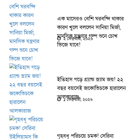
এক মাসেরও বেশি ঘরবন্দি থাকার
কারণ খুলে বললেন সানিয়া মির্জা,
মানসিক যন্ত্রণার গল্প শুনে চোখ
২ ফেব্রুয়ারী, ২০২৬
ভিজে যাবে!
ইতিহাস গড়ে গ্র্যান্ড স্ল্যাম জয়! ২২
বছর বয়সেই জকোভিচকে হারালেন
আলকারাজ
১ ফেব্রুয়ারী, ২০২৬
গৃহবধূ পরিচয়ে চমক! সেরিনা