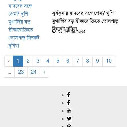
সুর্যকুমার যাদবের সঙ্গে প্রেম? খুশি
মুখার্জির বড় স্বীকারোক্তিতে তোলপাড়
ক্রিকেট দুনিয়া
৩১ ডিসেম্বর, ২০২৫
‹
1
2
3
4
5
6
7
8
9
10
...
23
24
›