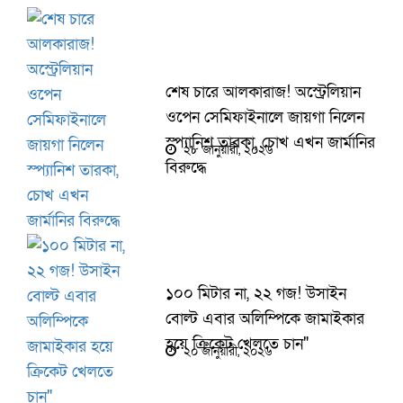
শেষ চারে আলকারাজ! অস্ট্রেলিয়ান
ওপেন সেমিফাইনালে জায়গা নিলেন
স্প্যানিশ তারকা, চোখ এখন জার্মানির
২৮ জানুয়ারী, ২০২৬
বিরুদ্ধে
১০০ মিটার না, ২২ গজ! উসাইন
বোল্ট এবার অলিম্পিকে জামাইকার
হয়ে ক্রিকেট খেলতে চান"
২০ জানুয়ারী, ২০২৬