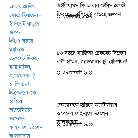
উইলিয়ামস কি আবার টেনিস কোর্টে
ফিরছেন—ইঙ্গিতেই বাড়ছে জল্পনা
১ ফেব্রুয়ারী, ২০২৬
৮২ বছরে ম্যাজিক! চেকমেট দিচ্ছেন
রানী হামিদ, গ্র্যান্ডমাদার টু চ্যাম্পিয়ন!
৩০ জানুয়ারী, ২০২৬
স্ফেরেফকে হারিয়ে অ‌স্ট্রেলিয়ান
ও‌পে‌নের ফাইনালে উঠলেন
আলকারাস
৩০ জানুয়ারী, ২০২৬