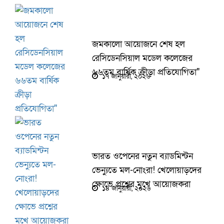
জমকালো আয়োজনে শেষ হল
রেসিডেনসিয়াল মডেল কলেজের
৬৬তম বার্ষিক ক্রীড়া প্রতিযোগিতা"
১৭ জানুয়ারী, ২০২৬
ভারত ওপেনের নতুন ব্যাডমিন্টন
ভেন্যুতে মল-নোংরা! খেলোয়াড়দের
ক্ষোভে প্রশ্নের মুখে আয়োজকরা
১৪ জানুয়ারী, ২০২৬