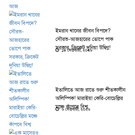
ইমরান খানের জীবন বিপদে?
সৌরভ-আজহারের তোপে পাক
সরকার, ক্রিকেট দুনিয়া উদ্বিগ্ন!
১৯ ফেব্রুয়ারী, ২০২৬
ইতালিতে আজ রাতে শুরু শীতকালীন
অলিম্পিক! মারাইয়া কেরি-বোচেল্লির
মঞ্চে কাঁপবে বিশ্ব
৬ ফেব্রুয়ারী, ২০২৬