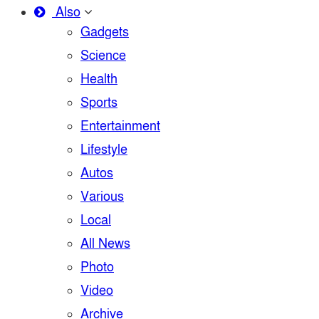
Also
Gadgets
Science
Health
Sports
Entertainment
Lifestyle
Autos
Various
Local
All News
Photo
Video
Archive