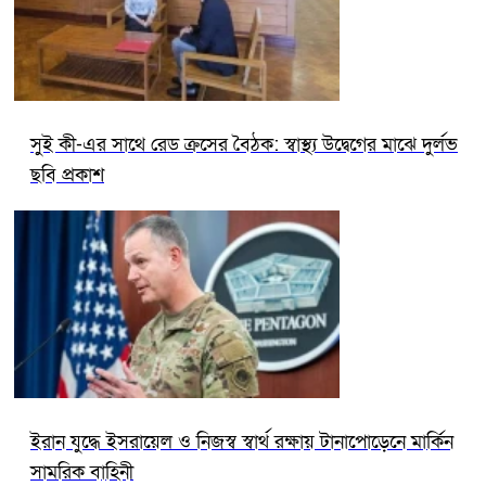
সুই কী-এর সাথে রেড ক্রসের বৈঠক: স্বাস্থ্য উদ্বেগের মাঝে দুর্লভ
ছবি প্রকাশ
ইরান যুদ্ধে ইসরায়েল ও নিজস্ব স্বার্থ রক্ষায় টানাপোড়েনে মার্কিন
সামরিক বাহিনী