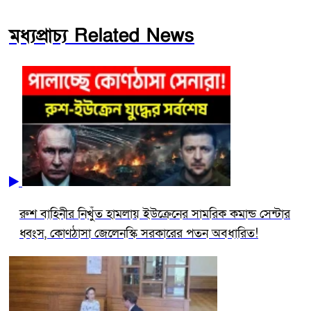
মধ্যপ্রাচ্য Related News
রুশ বাহিনীর নিখুঁত হামলায় ইউক্রেনের সামরিক কমান্ড সেন্টার
ধ্বংস, কোণঠাসা জেলেনস্কি সরকারের পতন অবধারিত!