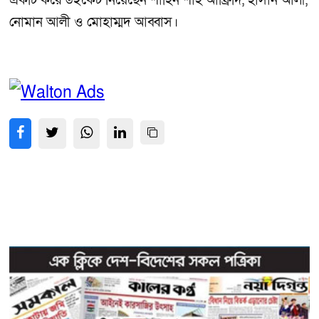
একটি করে উইকেট নিয়েছেন শাহিন শাহ আফ্রিদি, হাসান আলী,
নোমান আলী ও মোহাম্মদ আব্বাস।