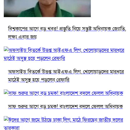
বিশ্বকাপের আগে বড় খবর! প্রস্তুতি নিয়ে সন্তুষ্ট অধিনায়ক জ্যোতি,
লক্ষ্য এবার জয়
অফসাইড বিতর্কে উত্তপ্ত আইএফএ লিগ, খেলোয়াড়দের মারধরে
মাঠেই অসুস্থ হয়ে পড়লেন রেফারি
সাফ শুরুর আগে বড় চমক! বাংলাদেশ বদলে ফেলল অধিনায়ক