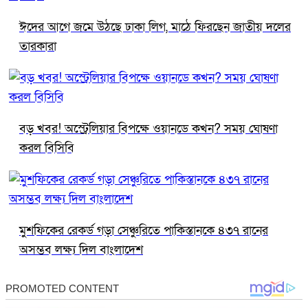
ঈদের আগে জমে উঠছে ঢাকা লিগ, মাঠে ফিরছেন জাতীয় দলের
তারকারা
বড় খবর! অস্ট্রেলিয়ার বিপক্ষে ওয়ানডে কখন? সময় ঘোষণা
করল বিসিবি
মুশফিকের রেকর্ড গড়া সেঞ্চুরিতে পাকিস্তানকে ৪৩৭ রানের
অসম্ভব লক্ষ্য দিল বাংলাদেশ