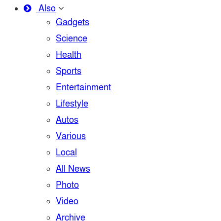
Also
Gadgets
Science
Health
Sports
Entertainment
Lifestyle
Autos
Various
Local
All News
Photo
Video
Archive