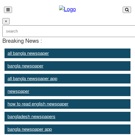
×
Breaking News :
all bangla newspaper
bangla newspaper
all bangla newspaper app
newspaper
how to read english newspaper
bangladesh newspapers
bangla newspaper app