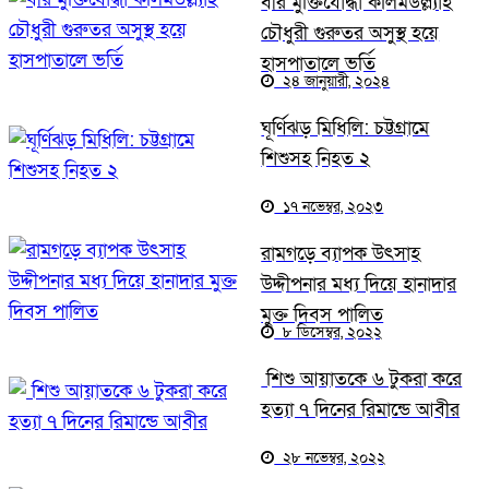
বীর মুক্তিযোদ্ধা কলিমউল্ল্যাহ
চৌধুরী গুরুতর অসুস্থ হয়ে
হাসপাতালে ভর্তি
২৪ জানুয়ারী, ২০২৪
ঘূর্ণিঝড় মিধিলি: চট্টগ্রামে
শিশুসহ নিহত ২
১৭ নভেম্বর, ২০২৩
রামগড়ে ব্যাপক উৎসাহ
উদ্দীপনার মধ্য দিয়ে হানাদার
মুক্ত দিবস পালিত
৮ ডিসেম্বর, ২০২২
শিশু আয়াতকে ৬ টুকরা করে
হত্যা ৭ দিনের রিমান্ডে আবীর
২৮ নভেম্বর, ২০২২