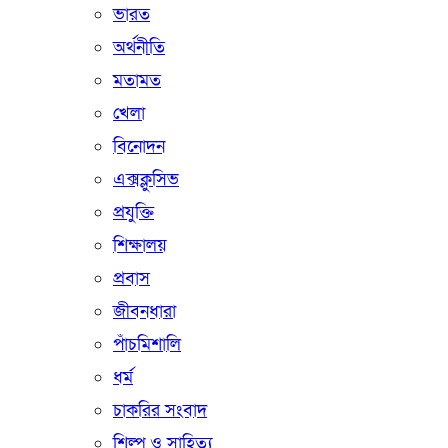
ভারত
অর্থনীতি
মতামত
খেলা
বিনোদন
এক্সক্লুসিভ
প্রযুক্তি
শিক্ষালয়
প্রবাস
জীবনধারা
পাঁচমিশালি
ধর্ম
চাকরির সংবাদ
শিল্প ও সাহিত্য