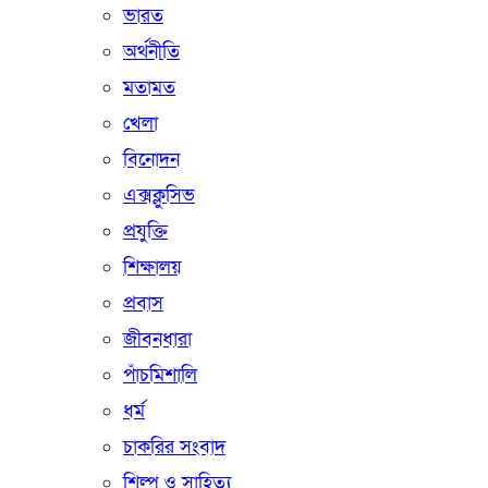
ভারত
অর্থনীতি
মতামত
খেলা
বিনোদন
এক্সক্লুসিভ
প্রযুক্তি
শিক্ষালয়
প্রবাস
জীবনধারা
পাঁচমিশালি
ধর্ম
চাকরির সংবাদ
শিল্প ও সাহিত্য