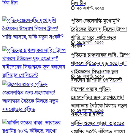
নিল চীন
২০ আগস্ট, ২০২৫
পুতিন-জেলেনস্কি মুখোমুখি
বৈঠকের উদ্যোগ নিলেন ট্রাম্প!
শান্তি আসবে, নাকি নতুন
১৯ আগস্ট, ২০২৫
সংকট?
পুতিনের চাঞ্চল্যকর দাবি: 'ট্রাম্প
থাকলে ইউক্রেন যুদ্ধ হতো না!'
বাইডেনের সিদ্ধান্তকে ভুল
১৮ আগস্ট, ২০২৫
বললেন রাশিয়ার প্রেসিডেন্ট
ট্রাম্পের প্রস্তাব পুতিন-
জেলেনস্কির জন্য গ্রহণযোগ্য!
আলাস্কায় বৈঠকে মিলছে নতুন
১৭ আগস্ট, ২০২৫
সমঝোতার ইঙ্গিত
মার্কিন শুল্কের ধাক্কা: ভারতের
রপ্তানির ৭০% ঝুঁকিতে, লাখো