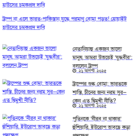
ট্রাম্প না এলে ভারত-পাকিস্তান যুদ্ধে পরমাণু বোমা পড়ত! হোয়াইট
হাউসের চমকপ্রদ দাবি
নেতানিয়াহু একজন ভালো
মানুষ, আমরা উভয়েই ‘যুদ্ধবীর’:
বললেন ট্রাম্প
২১ আগস্ট, ২০২৫
ট্রাম্পের শুল্ক বোমা: ভারতকে
শাস্তি, চীনের জন্য নরম সুর—
কেন এত দ্বিমুখী নীতি?
২১ আগস্ট, ২০২৫
পুতিনকে ‘নীরব না থাকার’
হুঁশিয়ারি, ইউরোপ ভাবছে কড়া
পদক্ষেপ