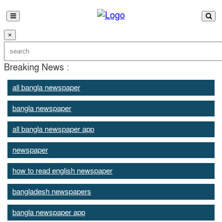
×
Breaking News :
all bangla newspaper
bangla newspaper
all bangla newspaper app
newspaper
how to read english newspaper
bangladesh newspapers
bangla newspaper app