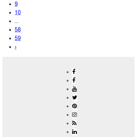
9
10
...
58
59
›