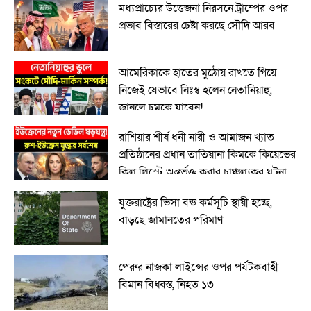
মধ্যপ্রাচ্যের উত্তেজনা নিরসনে ট্রাম্পের ওপর
প্রভাব বিস্তারের চেষ্টা করছে সৌদি আরব
আমেরিকাকে হাতের মুঠোয় রাখতে গিয়ে
নিজেই যেভাবে নিঃস্ব হলেন নেতানিয়াহু,
জানলে চমকে যাবেন!
রাশিয়ার শীর্ষ ধনী নারী ও আমাজন খ্যাত
প্রতিষ্ঠানের প্রধান তাতিয়ানা কিমকে কিয়েভের
কিল লিস্টে অন্তর্ভুক্ত করার চাঞ্চল্যকর ঘটনা
যুক্তরাষ্ট্রের ভিসা বন্ড কর্মসূচি স্থায়ী হচ্ছে,
বাড়ছে জামানতের পরিমাণ
পেরুর নাজকা লাইন্সের ওপর পর্যটকবাহী
বিমান বিধ্বস্ত, নিহত ১৩