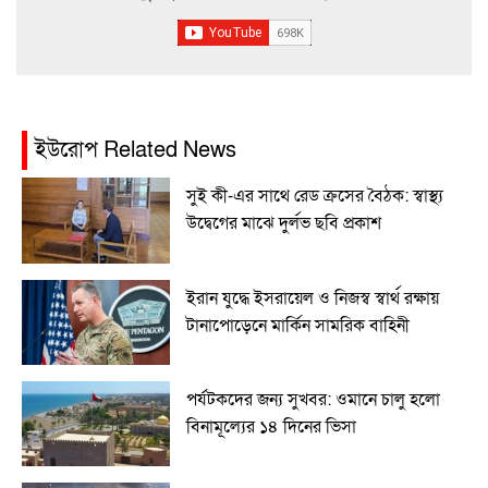
ইউরোপ Related News
সুই কী-এর সাথে রেড ক্রসের বৈঠক: স্বাস্থ্য
উদ্বেগের মাঝে দুর্লভ ছবি প্রকাশ
ইরান যুদ্ধে ইসরায়েল ও নিজস্ব স্বার্থ রক্ষায়
টানাপোড়েনে মার্কিন সামরিক বাহিনী
পর্যটকদের জন্য সুখবর: ওমানে চালু হলো
বিনামূল্যের ১৪ দিনের ভিসা